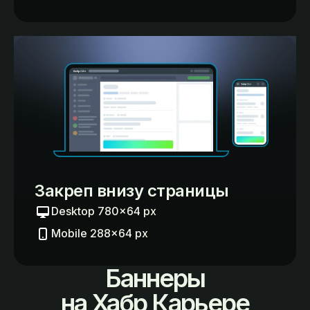
Закреп внизу страницы
Desktop 780×64 px
Mobile 288×64 px
Баннеры
на Хабр Карьере