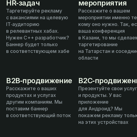
HR‑задач
мероприятия
Таргетируйте рекламу
Расскажите о вашем
с вакансиями на целевую
мероприятии именно те
IT‑аудиторию
кому оно нужно. Так, е
в релевантных хабах.
ваша конференция
Нужен C++ разработчик?
в Казани, то мы сделае
Баннер будет только
таргетирование
в соответствующем хабе
на Татарстан и соседни
области
B2B‑продвижение
B2С‑продвижен
Расскажите о ваших
Презентуйте свои услуг
продуктах и услугах
и продукты. У вас
другим компаниям. Мы
приложение
поставим баннер
для Андроид? Мы
в соответствующий поток
покажем рекламу толь
на этих устройствах