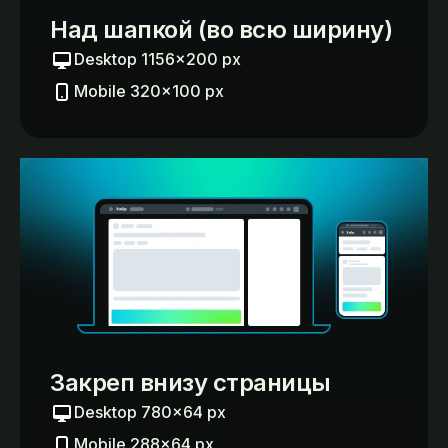
Над шапкой (во всю ширину)
Desktop 1156×200 px
Mobile 320×100 px
Закреп внизу страницы
Desktop 780×64 px
Mobile 288×64 px